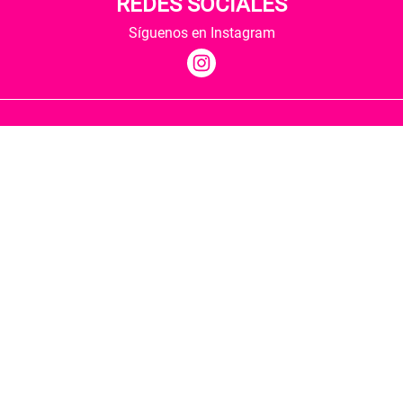
REDES SOCIALES
Síguenos en Instagram
Quiénes somos
Condiciones de envío
Política de privacidad
Política de cookies
Hospedaje y desarrollo
Librería Berkana ha recibido del Ministerio de
Cultura y Deporte una subvención para la
revalorización cultural y modernización de las