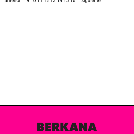
anterior
9
10
11
12
13
14
15
16
siguiente