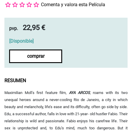
Comenta y valora esta Película
22,95 €
pvp.
[
Disponible
]
comprar
RESUMEN
Maximilian Moll’s first feature film,
AYA ARCOS
, roams with its two
unequal heroes around a never-cooling Rio de Janeiro, a city in which
beauty and melancholy, life’s ease and its difficulty, often go side by side.
Edu, a successful author, falls in love with 21-year- old hustler Fabio. Their
relationship is wild and passionate. Fabio enjoys his carefree life. Their
sex is unprotected and, to Edu’s mind, much too dangerous. But it