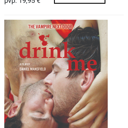
pvp. 19,95 €