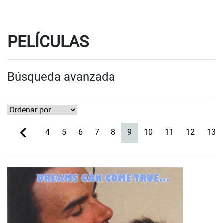
PELÍCULAS
Búsqueda avanzada
(current)
4
5
6
7
8
9
10
11
12
13