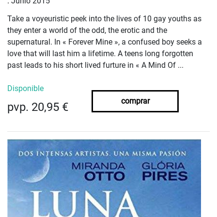
.
Junio 2015
Take a voyeuristic peek into the lives of 10 gay youths as
they enter a world of the odd, the erotic and the
supernatural. In « Forever Mine », a confused boy seeks a
love that will last him a lifetime. A teens long forgotten
past leads to his short lived furture in « A Mind Of ...
Disponible
comprar
pvp. 20,95 €