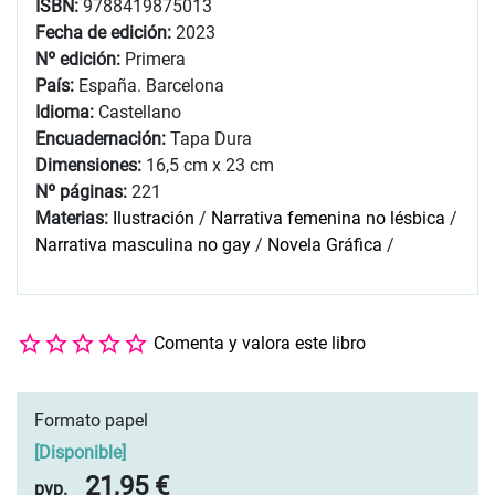
ISBN:
9788419875013
Fecha de edición:
2023
Nº edición:
Primera
País:
España. Barcelona
Idioma:
Castellano
Encuadernación:
Tapa Dura
Dimensiones:
16,5 cm x 23 cm
Nº páginas:
221
Materias:
Ilustración
/
Narrativa femenina no lésbica
/
Narrativa masculina no gay
/
Novela Gráfica
/
Comenta y valora este libro
Formato papel
[
Disponible
]
21,95 €
pvp.