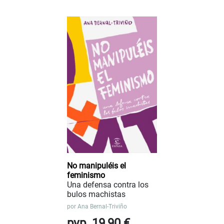
No manipuléis el
feminismo
Una defensa contra los
bulos machistas
por
Ana Bernal-Triviño
pvp. 19,90 €