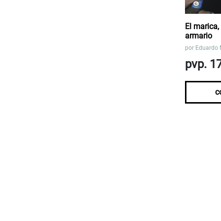
El marica, 
armario
por
Eduardo 
pvp. 1
c