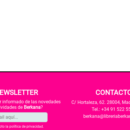
EWSLETTER
CONTACT
ar informado de las novedades
C/ Hortaleza, 62. 28004, Ma
tividades de
Berkana
?
Tel.: +34 91 522 5
berkana@libreriaberk
pto la
política de privacidad
.