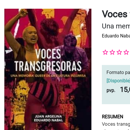
Voces 
Una memo
Eduardo Naba
Formato pa
[
Disponible
15,
pvp.
RESUMEN
Voces transgr