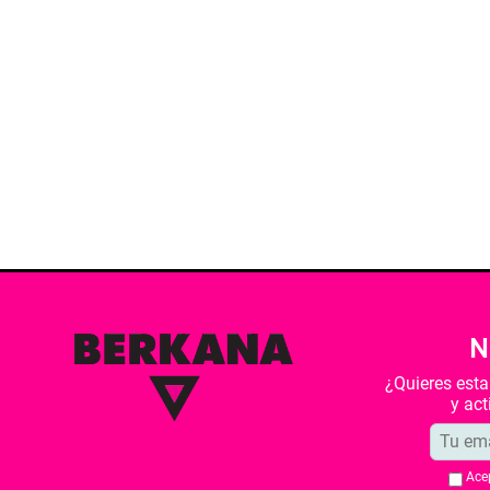
N
¿Quieres est
y ac
Ace