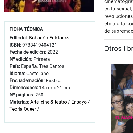
cinematográf
en lo sexual,
revoluciones 
etnia o la c
FICHA TÉCNICA
de supremac
Editorial:
Bohodón Ediciones
ISBN:
9788419404121
Otros li
Fecha de edición:
2022
Nº edición:
Primera
País:
España. Tres Cantos
Idioma:
Castellano
Encuadernación:
Rústica
Dimensiones:
14 cm x 21 cm
Nº páginas:
250
Materias:
Arte, cine & teatro
/
Ensayo
/
Teoría Queer
/