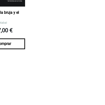
la bruja y el
Nabal
7,00 €
omprar