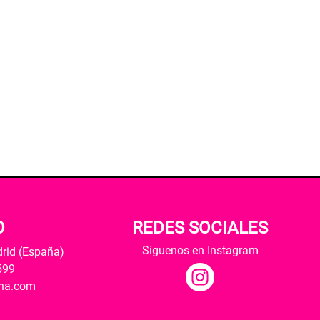
O
REDES SOCIALES
Síguenos en Instagram
drid (España)
599
ana.com