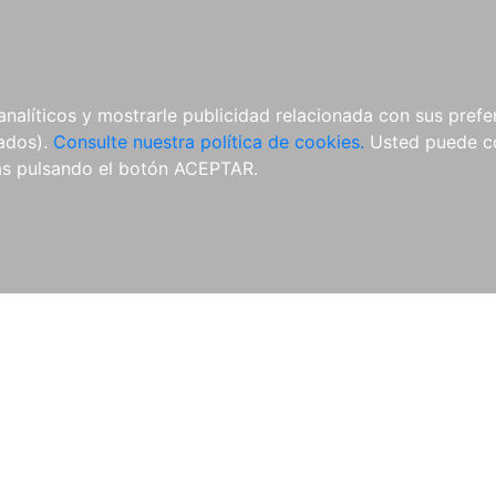
ÍCULAS
MERCHANDISING
NOTICIAS
EDITORIAL EGALES
analíticos y mostrarle publicidad relacionada con sus prefer
tados).
Consulte nuestra política de cookies.
Usted puede co
s pulsando el botón ACEPTAR.