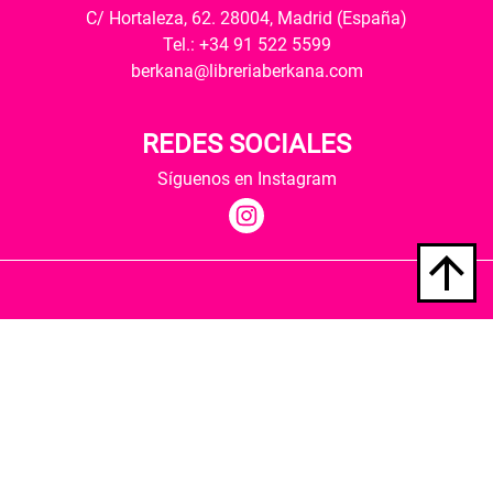
C/ Hortaleza, 62. 28004, Madrid (España)
Tel.: +34 91 522 5599
berkana@libreriaberkana.com
REDES SOCIALES
Síguenos en Instagram
Quiénes somos
Condiciones de envío
Política de privacidad
Política de cookies