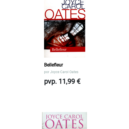
Bellefleur
por
Joyce Carol Oates
pvp. 11,99 €