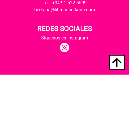
Tel.: +34 91 522 5599
berkana@libreriaberkana.com
REDES SOCIALES
Síguenos en Instagram
Quiénes somos
Condiciones de envío
Política de privacidad
Política de cookies
Hospedaje y desarrollo