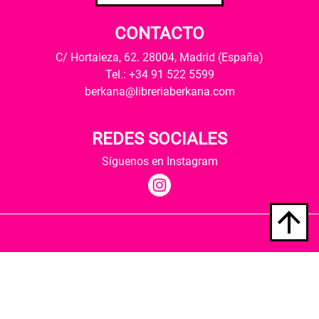
CONTACTO
C/ Hortaleza, 62. 28004, Madrid (España)
Tel.: +34 91 522 5599
berkana@libreriaberkana.com
REDES SOCIALES
Síguenos en Instagram
Quiénes somos
Condiciones de envío