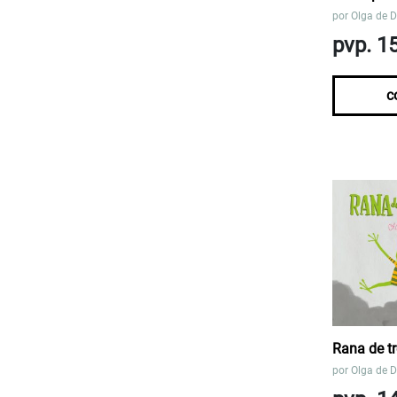
por
Olga de D
pvp. 1
c
Rana de tr
por
Olga de D