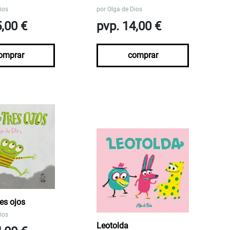
ios
por
Olga de Dios
5,00 €
pvp. 14,00 €
omprar
comprar
es ojos
ios
Leotolda