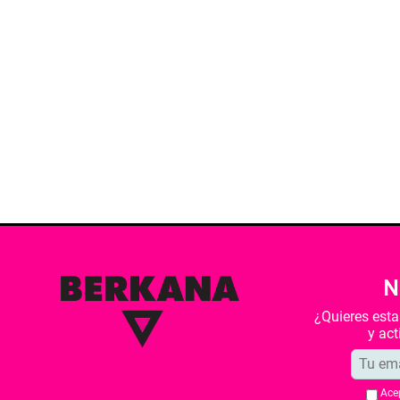
N
¿Quieres est
y ac
Ace