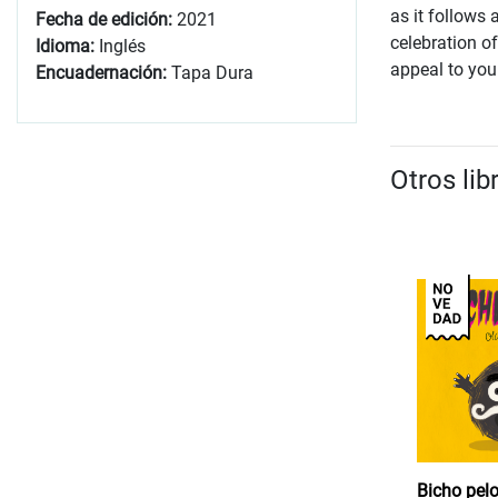
as it follows
Fecha de edición:
2021
celebration o
Idioma:
Inglés
appeal to you
Encuadernación:
Tapa Dura
Otros lib
Bicho pel