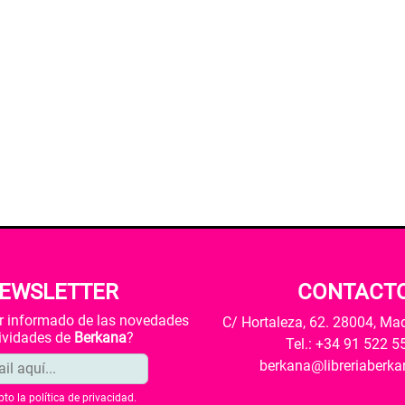
EWSLETTER
CONTACT
ar informado de las novedades
C/ Hortaleza, 62. 28004, Ma
tividades de
Berkana
?
Tel.: +34 91 522 5
berkana@libreriaberk
pto la
política de privacidad
.