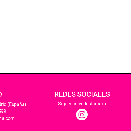
O
REDES SOCIALES
Síguenos en Instagram
drid (España)
599
ana.com