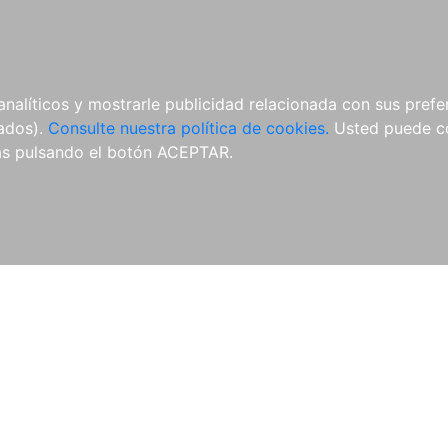
ÍCULAS
MERCHANDISING
NOTICIAS
EDITORIAL EGALES
analíticos y mostrarle publicidad relacionada con sus prefer
tados).
Consulte nuestra política de cookies.
Usted puede co
s pulsando el botón ACEPTAR.