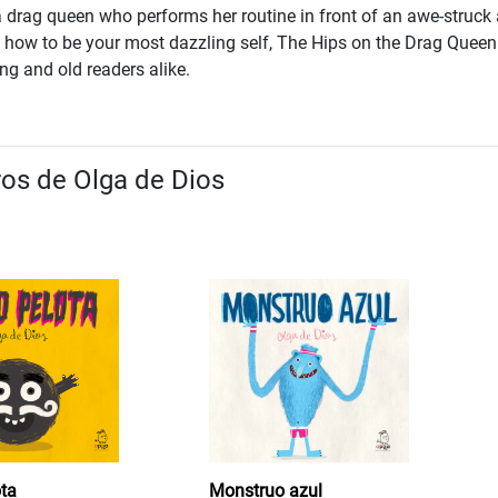
 a drag queen who performs her routine in front of an awe-struck
f how to be your most dazzling self, The Hips on the Drag Queen
ng and old readers alike.
ros de Olga de Dios
ota
Monstruo azul