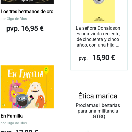
Los tres hermanos de oro
por
Olga de Dios
pvp. 16,95 €
La señora Donaldson
es una viuda reciente,
de cincuenta y cinco
años, con una hija ...
15,90 €
pvp.
Ética marica
Proclamas libertarias
para una militancia
En Familia
LGTBQ
por
Olga de Dios