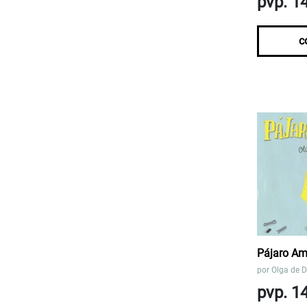
pvp. 1
c
Pájaro Ama
por
Olga de D
pvp. 1