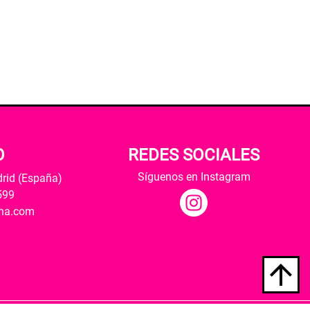
O
REDES SOCIALES
Síguenos en Instagram
drid (España)
599
ana.com