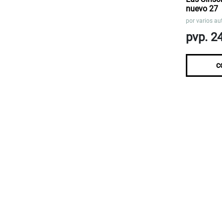
nuevo 27
por
varios au
pvp. 2
c