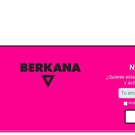
N
¿Quieres est
y ac
Ace