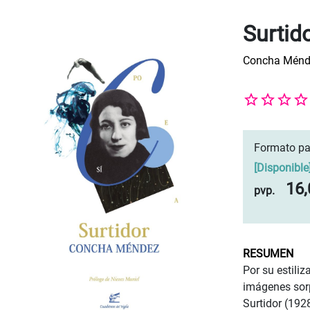
Surtid
Concha Ménd
Formato pa
[
Disponible
16,
pvp.
RESUMEN
Por su estili
imágenes sorp
Surtidor (192