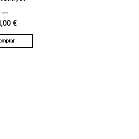
tores
4,00 €
omprar