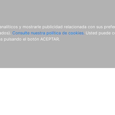
ÍCULAS
MERCHANDISING
NOTICIAS
EDITORIAL EGALES
analíticos y mostrarle publicidad relacionada con sus prefer
tados).
Consulte nuestra política de cookies.
Usted puede co
s pulsando el botón ACEPTAR.