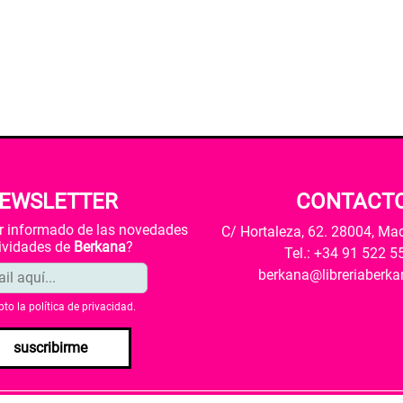
EWSLETTER
CONTACT
ar informado de las novedades
C/ Hortaleza, 62. 28004, Ma
tividades de
Berkana
?
Tel.: +34 91 522 5
berkana@libreriaberk
pto la
política de privacidad
.
suscribirme