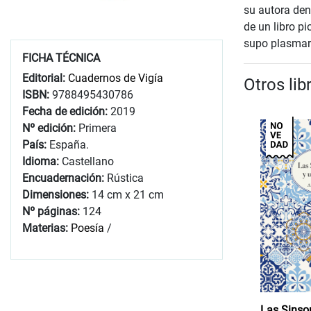
su autora den
de un libro p
supo plasmar 
FICHA TÉCNICA
Editorial:
Cuadernos de Vigía
Otros li
ISBN:
9788495430786
Fecha de edición:
2019
Nº edición:
Primera
País:
España.
Idioma:
Castellano
Encuadernación:
Rústica
Dimensiones:
14 cm x 21 cm
Nº páginas:
124
Materias:
Poesía
/
Las Sinso