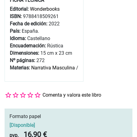
FICHA TÉCNICA
Editorial:
Wonderbooks
ISBN:
9788418509261
Fecha de edición:
2022
País:
España.
Idioma:
Castellano
Encuadernación:
Rústica
Dimensiones:
15 cm x 23 cm
Nº páginas:
272
Materias:
Narrativa Masculina
/
Comenta y valora este libro
Formato papel
[
Disponible
]
16,90 €
pvp.