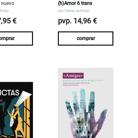
 nuevo
(h)Amor 6 trans
toras
por
Varias autoras
7,95 €
pvp. 14,96 €
omprar
comprar