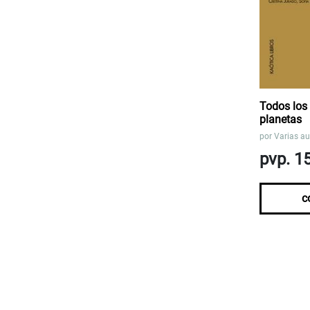
Todos los
planetas
por
Varias au
pvp. 1
c