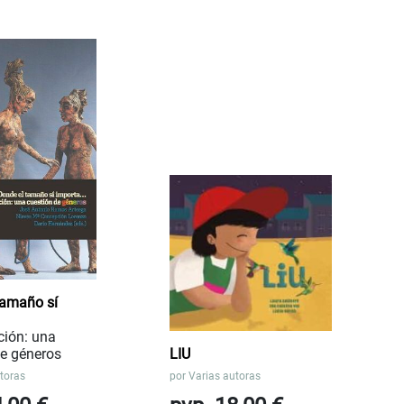
tamaño sí
ción: una
de géneros
LIU
toras
por
Varias autoras