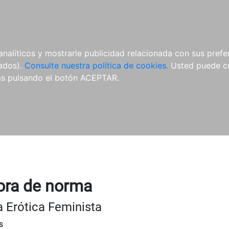
ÍCULAS
MERCHANDISING
NOTICIAS
EDITORIAL EGALES
analíticos y mostrarle publicidad relacionada con sus prefer
tados).
Consulte nuestra política de cookies.
Usted puede co
s pulsando el botón ACEPTAR.
ora de norma
a Erótica Feminista
s