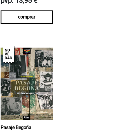
pvp. 13,95 €
comprar
Pasaje Begoña