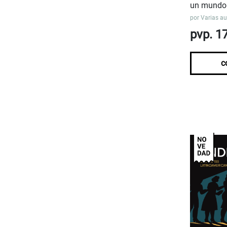
un mundo
por
Varias au
pvp. 1
c