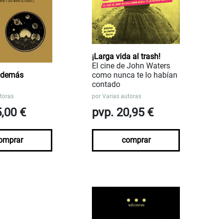
¡Larga vida al trash!
El cine de John Waters
 demás
como nunca te lo habían
contado
toras
por
Varias autoras
5,00 €
pvp. 20,95 €
omprar
comprar