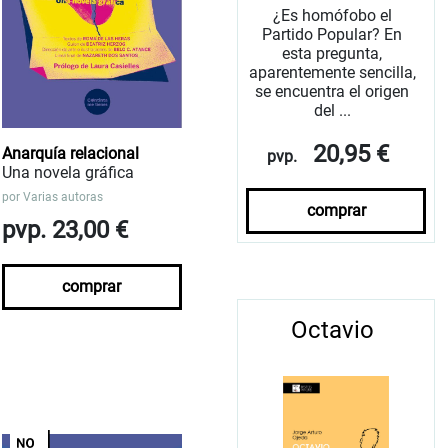
¿Es homófobo el
Partido Popular? En
esta pregunta,
aparentemente sencilla,
se encuentra el origen
del ...
20,95 €
Anarquía relacional
pvp.
Una novela gráfica
por
Varias autoras
comprar
pvp. 23,00 €
comprar
Octavio