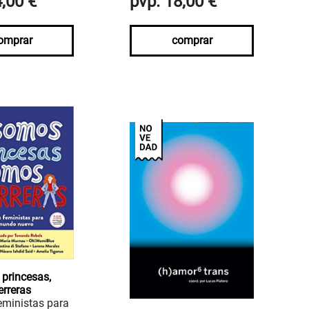
4,00 €
pvp. 18,00 €
omprar
comprar
princesas,
rreras
eministas para