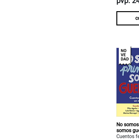
pvp. 2
c
No somos 
somos gue
Cuentos f