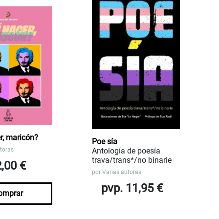
r, maricón?
Poe sía
toras
Antología de poesía
trava/trans*/no binarie
2,00 €
por
Varias autoras
pvp. 11,95 €
omprar