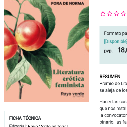
Formato pa
[
Disponible
18,
pvp.
RESUMEN
Premio de Lit
se aleja de l
Hacer las cos
que nos restri
la convocator
FICHA TÉCNICA
binario, las f
Editorial:
Rayo Verde editorial