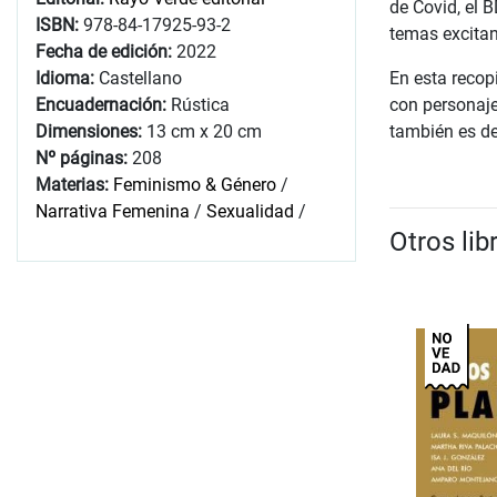
de Covid, el B
ISBN:
978-84-17925-93-2
temas excitan
Fecha de edición:
2022
Idioma:
Castellano
En esta recop
Encuadernación:
Rústica
con personaje
Dimensiones:
13 cm x 20 cm
también es de
Nº páginas:
208
Materias:
Feminismo & Género
/
Narrativa Femenina
/
Sexualidad
/
Otros lib