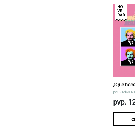
¿Qué hace
por
Varias au
pvp. 1
c