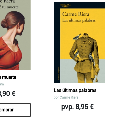
u muerte
era
Las últimas palabras
8,90 €
por
Carme Riera
pvp. 8,95 €
omprar