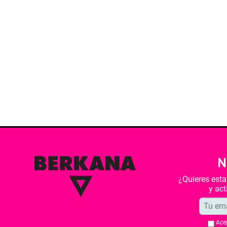
N
¿Quieres est
y ac
Ace