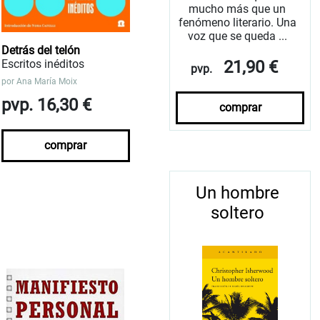
mucho más que un
fenómeno literario. Una
voz que se queda ...
Detrás del telón
Escritos inéditos
21,90 €
pvp.
por
Ana María Moix
pvp. 16,30 €
comprar
comprar
Un hombre
soltero