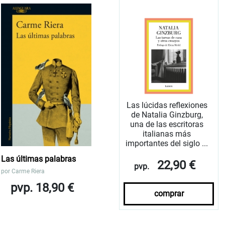
Las lúcidas reflexiones
de Natalia Ginzburg,
una de las escritoras
italianas más
importantes del siglo ...
Las últimas palabras
22,90 €
pvp.
por
Carme Riera
pvp. 18,90 €
comprar