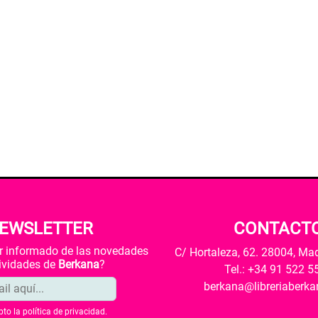
EWSLETTER
CONTACT
ar informado de las novedades
C/ Hortaleza, 62. 28004, Ma
tividades de
Berkana
?
Tel.: +34 91 522 5
berkana@libreriaberk
pto la
política de privacidad
.