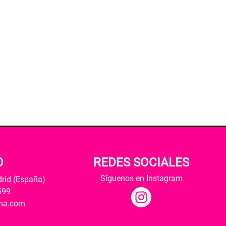
O
REDES SOCIALES
Síguenos en Instagram
drid (España)
599
ana.com