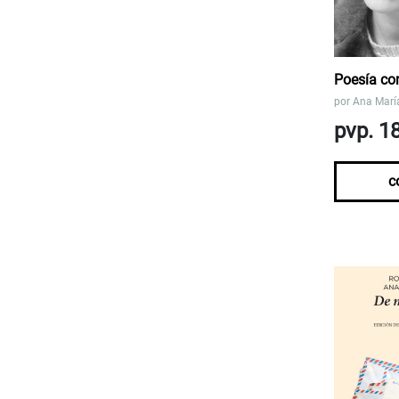
Poesía co
por
Ana Marí
pvp. 1
c