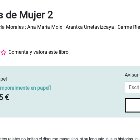
s de Mujer 2
cía Morales
;
Ana María Moix
;
Arantxa Urretavizcaya
;
Carme Rie
Comenta y valora este libro
Avisar 
pel
emporalmente en papel
]
5 €
tos relatos no imitan el discurso masculino, ni su lenguaje, ni sus historias, 