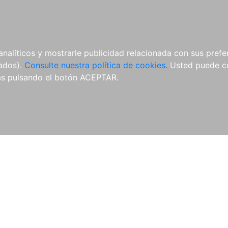
ÍCULAS
MERCHANDISING
NOTICIAS
EDITORIAL EGALES
analíticos y mostrarle publicidad relacionada con sus prefer
tados).
Consulte nuestra política de cookies.
Usted puede co
s pulsando el botón ACEPTAR.