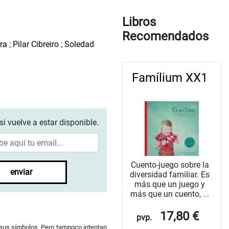
Libros
Recomendados
ra
;
Pilar Cibreiro
;
Soledad
Famílium XX1
si vuelve a estar disponible.
Cuento-juego sobre la
enviar
diversidad familiar. Es
más que un juego y
más que un cuento, ...
17,80 €
pvp.
ni sus símbolos. Pero tampoco intentan