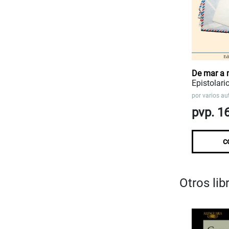
De mar a 
Epistolari
por
varios au
pvp. 1
c
Otros li