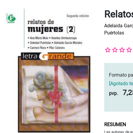
Relato
Adelaida Gar
Puértolas
Formato pa
[
Agotado t
7,2
pvp.
RESUMEN
Las autoras de es