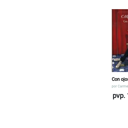
Con ojo
por
Carme 
pvp. 