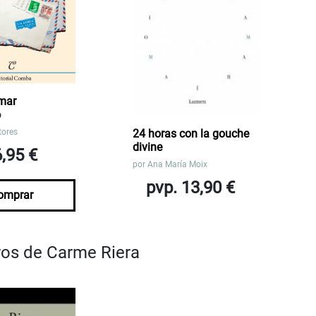
mar
o
tores
24 horas con la gouche
divine
6,95 €
por
Ana María Moix
pvp. 13,90 €
omprar
bros de Carme Riera