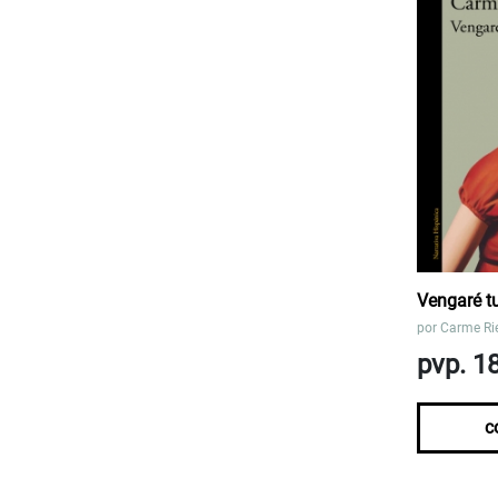
Vengaré t
por
Carme Ri
pvp. 1
c