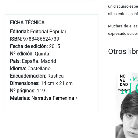
un discurso espe
situa entre las in
FICHA TÉCNICA
Muchas de ellas 
Editorial:
Editorial Popular
expresado su conv
ISBN:
9788486524739
Fecha de edición:
2015
Otros li
Nº edición:
Quinta
País:
España. Madrid
Idioma:
Castellano
Encuadernación:
Rústica
Dimensiones:
14 cm x 21 cm
Nº páginas:
119
Materias:
Narrativa Femenina
/