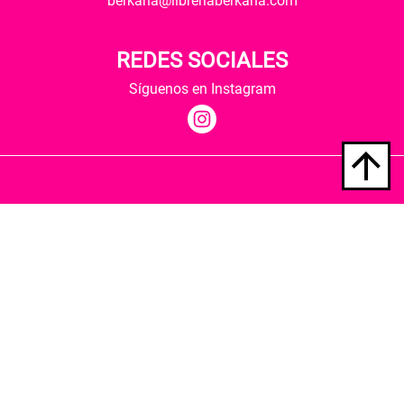
berkana@libreriaberkana.com
REDES SOCIALES
Síguenos en Instagram
Quiénes somos
Condiciones de envío
Política de privacidad
Política de cookies
Hospedaje y desarrollo