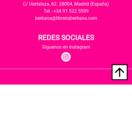
C/ Hortaleza, 62. 28004, Madrid (España)
Tel.: +34 91 522 5599
berkana@libreriaberkana.com
REDES SOCIALES
Síguenos en Instagram
Quiénes somos
Condiciones de envío
Política de privacidad
Política de cookies