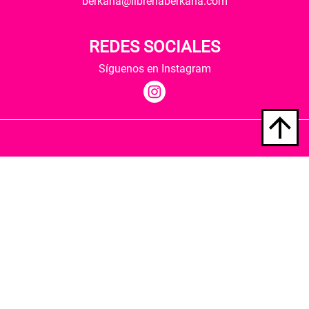
berkana@libreriaberkana.com
REDES SOCIALES
Síguenos en Instagram
Quiénes somos
Condiciones de envío
Política de privacidad
Política de cookies
Hospedaje y desarrollo