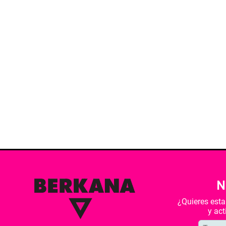
N
¿Quieres est
y ac