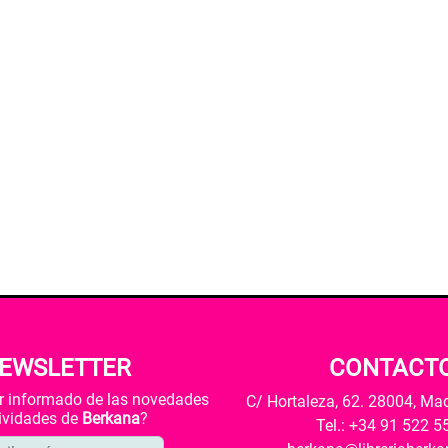
EWSLETTER
CONTACT
ar informado de las novedades
C/ Hortaleza, 62. 28004, Ma
tividades de
Berkana
?
Tel.: +34 91 522 5