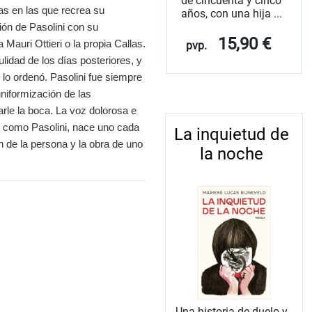
de cincuenta y cinco
tas en las que recrea su
años, con una hija ...
ión de Pasolini con su
15,90 €
auri Ottieri o la propia Callas.
pvp.
lidad de los días posteriores, y
 lo ordenó. Pasolini fue siempre
niformización de las
rle la boca. La voz dolorosa e
as como Pasolini, nace uno cada
La inquietud de
n de la persona y la obra de uno
la noche
Una historia de duelo y