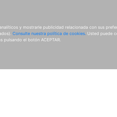
ÍCULAS
MERCHANDISING
NOTICIAS
EDITORIAL EGALES
analíticos y mostrarle publicidad relacionada con sus prefer
tados).
Consulte nuestra política de cookies.
Usted puede co
s pulsando el botón ACEPTAR.