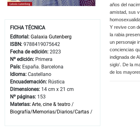
años del nacim
amistad, sus vi
homosexualidad
Y revive con de
FICHA TÉCNICA
la rabia prese
Editorial:
Galaxia Gutenberg
un personaje i
ISBN:
9788419075642
conciencias qu
Fecha de edición:
2023
indignada de A
Nº edición:
Primera
siglo'. De la m
País:
España. Barcelona
de los mayores
Idioma:
Castellano
Encuadernación:
Rústica
Dimensiones:
14 cm x 21 cm
Nº páginas:
153
Materias:
Arte, cine & teatro
/
Biografía/Memorias/Diarios/Cartas
/