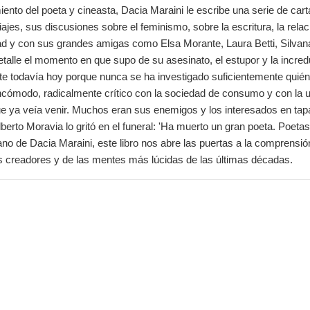
iento del poeta y cineasta, Dacia Maraini le escribe una serie de car
ajes, sus discusiones sobre el feminismo, sobre la escritura, la relac
 y con sus grandes amigas como Elsa Morante, Laura Betti, Silvana M
talle el momento en que supo de su asesinato, el estupor y la incredu
nte todavía hoy porque nunca se ha investigado suficientemente quién
ncómodo, radicalmente crítico con la sociedad de consumo y con la u
e ya veía venir. Muchos eran sus enemigos y los interesados en tapa
lberto Moravia lo gritó en el funeral: 'Ha muerto un gran poeta. Poet
ano de Dacia Maraini, este libro nos abre las puertas a la comprensió
 creadores y de las mentes más lúcidas de las últimas décadas.