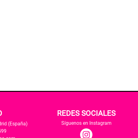
O
REDES SOCIALES
Síguenos en Instagram
drid (España)
599