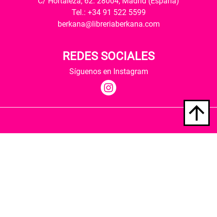
C/ Hortaleza, 62. 28004, Madrid (España)
Tel.: +34 91 522 5599
berkana@libreriaberkana.com
REDES SOCIALES
Síguenos en Instagram
Quiénes somos
Condiciones de envío
Política de privacidad
Política de cookies