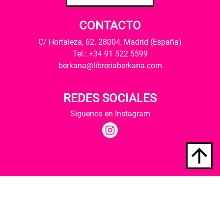
CONTACTO
C/ Hortaleza, 62. 28004, Madrid (España)
Tel.: +34 91 522 5599
berkana@libreriaberkana.com
REDES SOCIALES
Síguenos en Instagram
Quiénes somos
Condiciones de envío