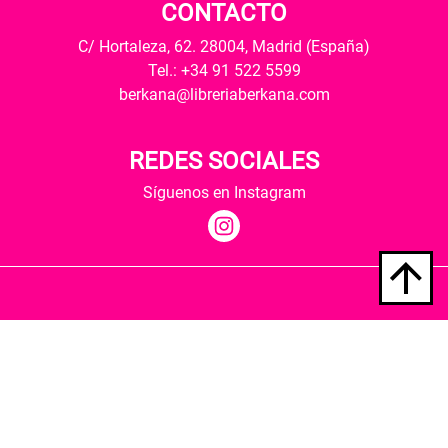
CONTACTO
C/ Hortaleza, 62. 28004, Madrid (España)
Tel.: +34 91 522 5599
berkana@libreriaberkana.com
REDES SOCIALES
Síguenos en Instagram
Quiénes somos
Condiciones de envío
Política de privacidad