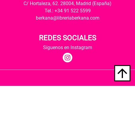
C/ Hortaleza, 62. 28004, Madrid (España)
Tel.: +34 91 522 5599
berkana@libreriaberkana.com
REDES SOCIALES
Síguenos en Instagram
Quiénes somos
Condiciones de envío
Política de privacidad
Política de cookies