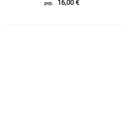
16,00 €
pvp.