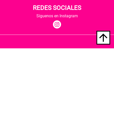
REDES SOCIALES
Síguenos en Instagram
Quiénes somos
Condiciones de envío
Política de privacidad
Política de cookies
Hospedaje y desarrollo
Librería Berkana ha recibido del Ministerio de