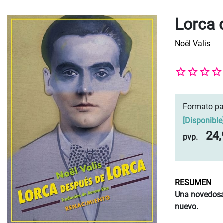
Lorca 
Noël Valis
Formato pa
[
Disponible
24,
pvp.
RESUMEN
Una novedosa 
nuevo.