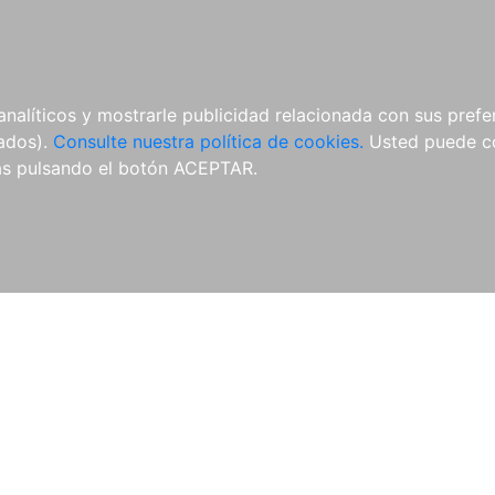
ÍCULAS
MERCHANDISING
NOTICIAS
EDITORIAL EGALES
analíticos y mostrarle publicidad relacionada con sus prefer
tados).
Consulte nuestra política de cookies.
Usted puede co
s pulsando el botón ACEPTAR.