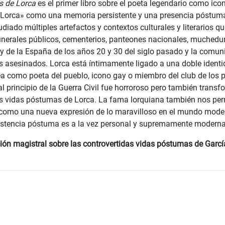
s de Lorca
es el primer libro sobre el poeta legendario como icon
 «Lorca» como una memoria persistente y una presencia póstuma
diado múltiples artefactos y contextos culturales y literarios qu
funerales públicos, cementerios, panteones nacionales, muchedum
y de la España de los años 20 y 30 del siglo pasado y la comun
asesinados. Lorca está íntimamente ligado a una doble identid
sea como poeta del pueblo, icono gay o miembro del club de los 
al principio de la Guerra Civil fue horroroso pero también tran
 vidas póstumas de Lorca. La fama lorquiana también nos permi
 como una nueva expresión de lo maravilloso en el mundo moder
istencia póstuma es a la vez personal y supremamente moderna
ón magistral sobre las controvertidas vidas póstumas de Garcí