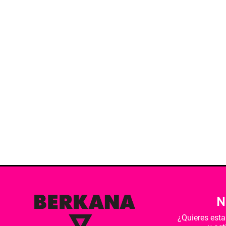
N
¿Quieres est