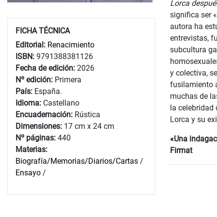
Lorca despué
significa ser
autora ha estu
FICHA TÉCNICA
entrevistas, 
Editorial:
Renacimiento
subcultura ga
ISBN:
9791388381126
homosexuales 
Fecha de edición:
2026
y colectiva, 
Nº edición:
Primera
fusilamiento 
País:
España.
muchas de las
Idioma:
Castellano
la celebridad
Encuadernación:
Rústica
Lorca y su ex
Dimensiones:
17 cm x 24 cm
Nº páginas:
440
«Una indagaci
Materias:
Firmat
Biografía/Memorias/Diarios/Cartas
/
Ensayo
/