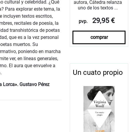
o cultural y celebridad. ¿Qué
autora, Cátedra relanza
uno de los textos ...
? Para explorar este tema, la
e incluyen textos escritos,
29,95 €
pvp.
bres, recitales de poesía, la
idad transhistórica de poetas
comprar
ad, que es a la vez personal
poetas muertos. Su
sformativo, poniendo en marcha
te ver, en líneas generales,
no. El aura que envuelve a
Un cuato propio
.
a Lorca». Gustavo Pérez