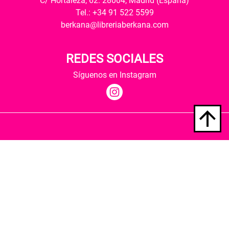
C/ Hortaleza, 62. 28004, Madrid (España)
Tel.: +34 91 522 5599
berkana@libreriaberkana.com
REDES SOCIALES
Síguenos en Instagram
Quiénes somos
Condiciones de envío
Política de privacidad
Política de cookies