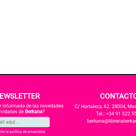
EWSLETTER
CONTACT
ar informado de las novedades
C/ Hortaleza, 62. 28004, Ma
tividades de
Berkana
?
Tel.: +34 91 522 5
berkana@libreriaberk
pto la
política de privacidad
.