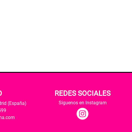
O
REDES SOCIALES
Síguenos en Instagram
drid (España)
599
ana.com