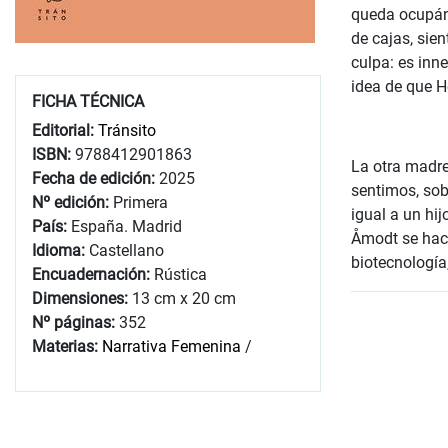
queda ocupánd
de cajas, sie
culpa: es inn
idea de que 
FICHA TÉCNICA
Editorial:
Tránsito
ISBN:
9788412901863
La otra madre
Fecha de edición:
2025
sentimos, so
Nº edición:
Primera
igual a un hi
País:
España. Madrid
Åmodt se hace
Idioma:
Castellano
biotecnología
Encuadernación:
Rústica
Dimensiones:
13 cm x 20 cm
Nº páginas:
352
Materias:
Narrativa Femenina
/