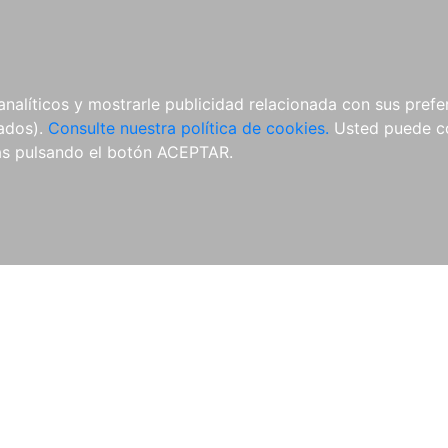
ÍCULAS
MERCHANDISING
NOTICIAS
EDITORIAL EGALES
analíticos y mostrarle publicidad relacionada con sus prefer
tados).
Consulte nuestra política de cookies.
Usted puede co
s pulsando el botón ACEPTAR.