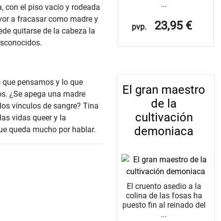
...
, con el piso vacío y rodeada
avor a fracasar como madre y
23,95 €
pvp.
ede quitarse de la cabeza la
esconocidos.
lo que pensamos y lo que
El gran maestro
os. ¿Se apega una madre
de la
 los vínculos de sangre? Tina
cultivación
as vidas queer y la
demoniaca
que queda mucho por hablar.
El cruento asedio a la
colina de las fosas ha
puesto fin al reinado del
...