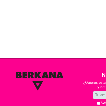
N
¿Quieres est
y ac
Ace