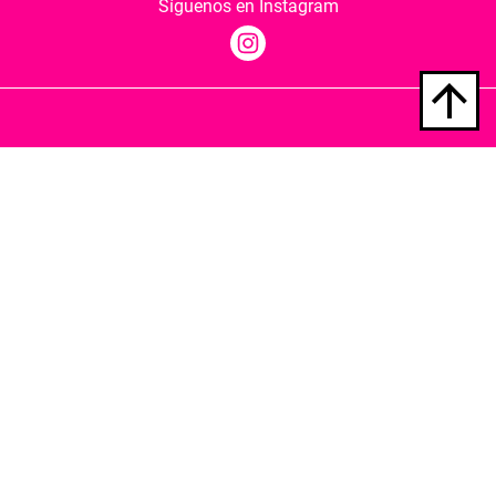
Síguenos en Instagram
Quiénes somos
Condiciones de envío
Política de privacidad
Política de cookies
Hospedaje y desarrollo
Librería Berkana ha recibido del Ministerio de
Cultura y Deporte una subvención para la
revalorización cultural y modernización de las
librerías.