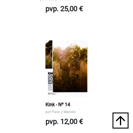
pvp. 25,00 €
Kink - Nº 14
por
Paco y Manolo
pvp. 12,00 €