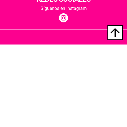
Síguenos en Instagram
Quiénes somos
Condiciones de envío
Política de privacidad
Política de cookies
Hospedaje y desarrollo
Librería Berkana ha recibido del Ministerio de
Cultura y Deporte una subvención para la