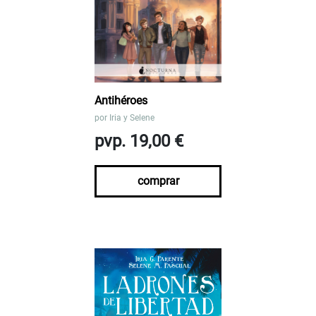
Antihéroes
por
Iria y Selene
pvp. 19,00 €
comprar