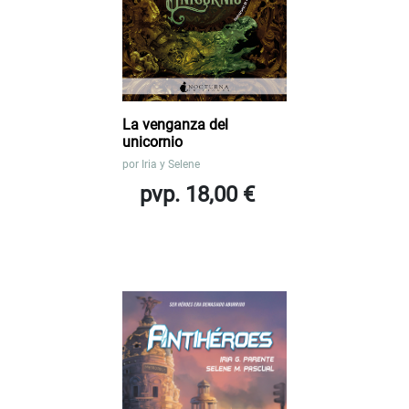
La venganza del
unicornio
por
Iria y Selene
pvp. 18,00 €