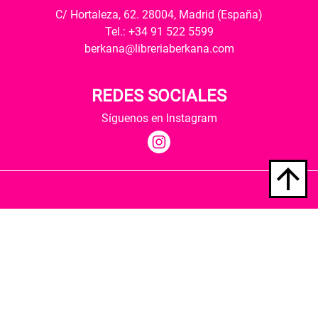
C/ Hortaleza, 62. 28004, Madrid (España)
Tel.: +34 91 522 5599
berkana@libreriaberkana.com
REDES SOCIALES
Síguenos en Instagram
Quiénes somos
Condiciones de envío
Política de privacidad
Política de cookies