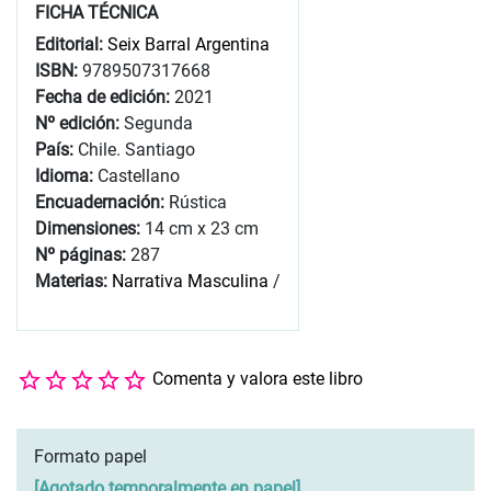
FICHA TÉCNICA
Editorial:
Seix Barral Argentina
ISBN:
9789507317668
Fecha de edición:
2021
Nº edición:
Segunda
País:
Chile. Santiago
Idioma:
Castellano
Encuadernación:
Rústica
Dimensiones:
14 cm x 23 cm
Nº páginas:
287
Materias:
Narrativa Masculina
/
Comenta y valora este libro
Formato papel
[
Agotado temporalmente en papel
]