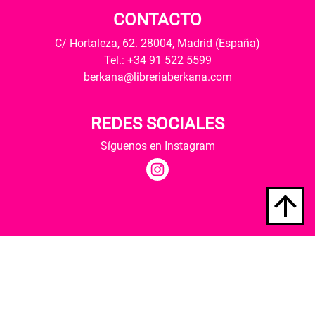
CONTACTO
C/ Hortaleza, 62. 28004, Madrid (España)
Tel.: +34 91 522 5599
berkana@libreriaberkana.com
REDES SOCIALES
Síguenos en Instagram
Quiénes somos
Condiciones de envío
Política de privacidad