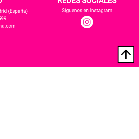
O
REDES SOCIALES
Síguenos en Instagram
drid (España)
599
ana.com
Hospedaje y desarrollo
ultural y modernización de las librerías.