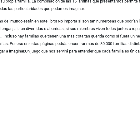
 su propia familia. La combinación de las 15 láminas que presentamos permite 
todas las particularidades que podamos imaginar.
as del mundo están en este libro! No importa si son tan numerosas que podrían l
engan, si son divertidas o aburridas, si sus miembros viven todos juntos o repar
.. ¡Incluso hay familias que tienen una mas
cota tan querida como si fuera un 
lias. Por eso en estas páginas podrás encontrar más de 80.000 familias distint
gar a imaginar.Un juego que nos servirá para entender que cada familia es única