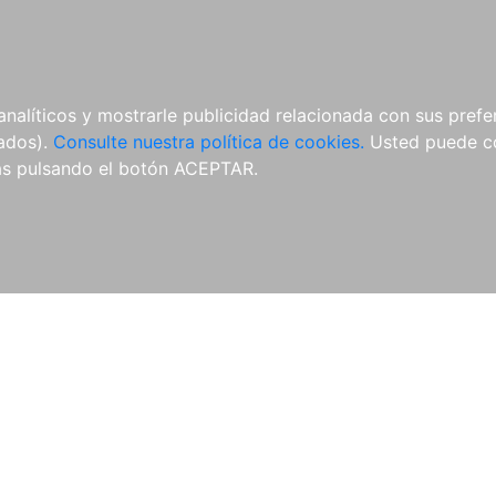
ÍCULAS
MERCHANDISING
NOTICIAS
EDITORIAL EGALES
analíticos y mostrarle publicidad relacionada con sus prefer
tados).
Consulte nuestra política de cookies.
Usted puede co
s pulsando el botón ACEPTAR.