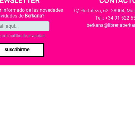
EWSLETTER
CONTACT
ar informado de las novedades
C/ Hortaleza, 62. 28004, Ma
tividades de
Berkana
?
Tel.: +34 91 522 5
berkana@libreriaberk
pto la
política de privacidad
.
suscribirme
envío
Política de privacidad
Política de cookies
rio de Cultura y Deporte una subvención para la revalorización c