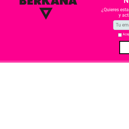
N
¿Quieres est
y ac
Ace
Quiénes somos
Condiciones de 
Librería Berkana ha recibido del Ministe