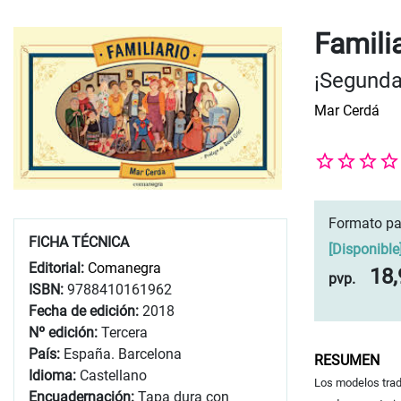
Famili
¡Segunda
Mar Cerdá
Formato pa
FICHA TÉCNICA
[
Disponible
Editorial:
Comanegra
18,
pvp.
ISBN:
9788410161962
Fecha de edición:
2018
Nº edición:
Tercera
País:
España. Barcelona
RESUMEN
Idioma:
Castellano
Los modelos trad
Encuadernación:
Tapa dura con