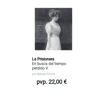
La Prisionera
En busca del tiempo
perdido V
por
Marcel Proust
pvp. 22,00 €