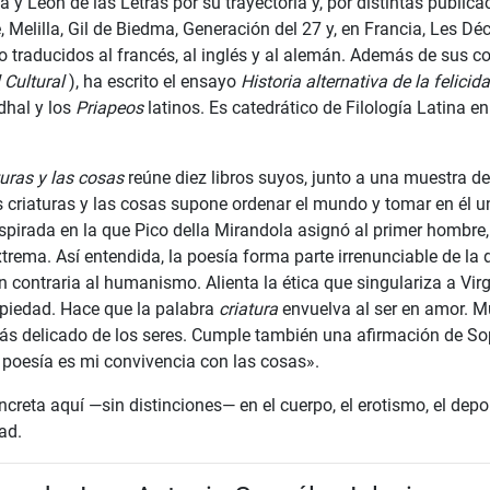
a y León de las Letras por su trayectoria y, por distintas publica
e, Melilla, Gil de Biedma, Generación del 27 y, en Francia, Les D
do traducidos al francés, al inglés y al alemán. Además de sus 
l Cultural
), ha escrito el ensayo
Historia alternativa de la felicid
dhal y los
Priapeos
latinos. Es catedrático de Filología Latina e
turas y las cosas
reúne diez libros suyos, junto a una muestra d
as criaturas y las cosas supone ordenar el mundo y tomar en él 
nspirada en la que Pico della Mirandola asignó al primer hombre,
trema. Así entendida, la poesía forma parte irrenunciable de la
 contraria al humanismo. Alienta la ética que singulariza a Virg
piedad. Hace que la palabra
criatura
envuelva al ser en amor. M
s delicado de los seres. Cumple también una afirmación de Sop
 poesía es mi convivencia con las cosas».
creta aquí —sin distinciones— en el cuerpo, el erotismo, el deport
dad.