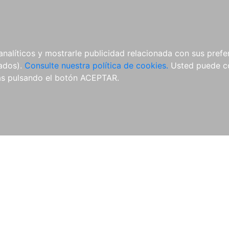
ÍCULAS
MERCHANDISING
NOTICIAS
EDITORIAL EGALES
analíticos y mostrarle publicidad relacionada con sus prefer
tados).
Consulte nuestra política de cookies.
Usted puede co
s pulsando el botón ACEPTAR.