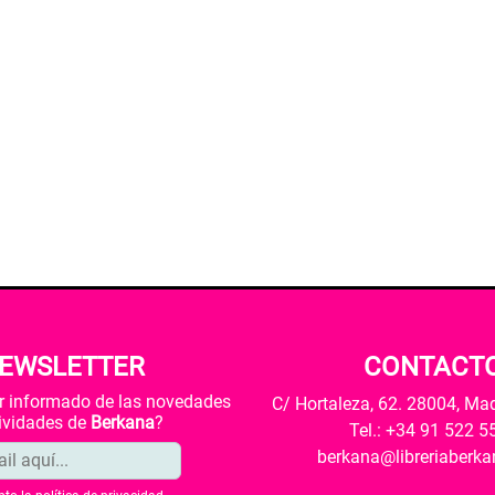
EWSLETTER
CONTACT
ar informado de las novedades
C/ Hortaleza, 62. 28004, Ma
tividades de
Berkana
?
Tel.: +34 91 522 5
berkana@libreriaberk