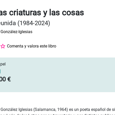
as criaturas y las cosas
eunida (1984-2024)
González-Iglesias
Comenta y valora este libro
pel
]
00 €
González Iglesias (Salamanca, 1964) es un poeta español de sig