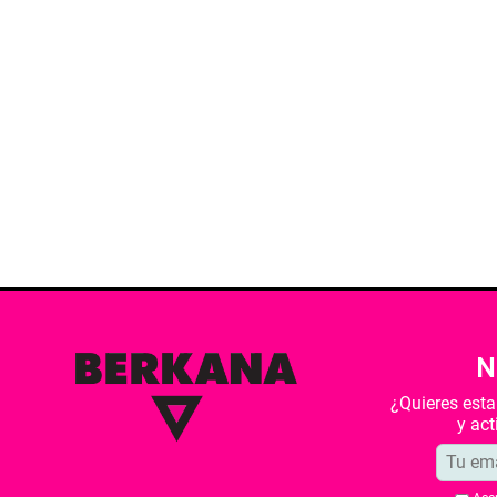
N
¿Quieres est
y ac