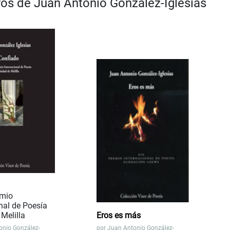
bros de Juan Antonio González-Iglesias
emio
nal de Poesía
Melilla
Eros es más
onio González-
por
Juan Antonio González-