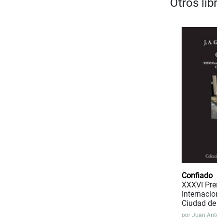
Otros li
Confiado
XXXVI Pr
Internacio
Ciudad de 
por
Juan Ant