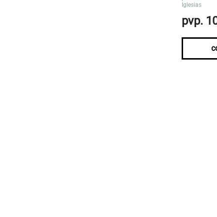
Iglesias
pvp. 1
c