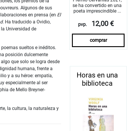
ciones, los premios de la
se ha convertido en una
écouvreurs. Algunos de sus
poeta imprescindible ...
colaboraciones en prensa (en
El
ad
. Ha traducido a Ovidio,
12,00 €
pvp.
n la Universidad de
comprar
e poemas sueltos e inéditos.
una posición dulcemente
 algo que solo se logra desde
 dignidad humana, frente a
Horas en una
ilio y a su héroe: empatía,
biblioteca
uy especialmente al ser
hia de Mello Breyner-
e, la cultura, la naturaleza y