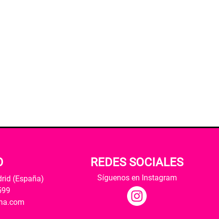
O
REDES SOCIALES
Síguenos en Instagram
drid (España)
599
ana.com