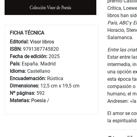
premio Castill
Crítica, Loew
libros han si
País
,
ABC
y
E
Horacio, Sten
FICHA TÉCNICA
Salamanca.
Editorial:
Visor libros
ISBN:
9791387745820
Entre las cria
Fecha de edición:
2025
Estar entre l
País:
España. Madrid
intermedia, i
Idioma:
Castellano
una opción ex
Encuadernación:
Rústica
esta época tan
Dimensiones:
12,5 cm x 19,5 cm
compasión o 
Nº páginas:
592
humano, el má
Materias:
Poesía
/
Andresen: «la
El amor se con
la espirituali