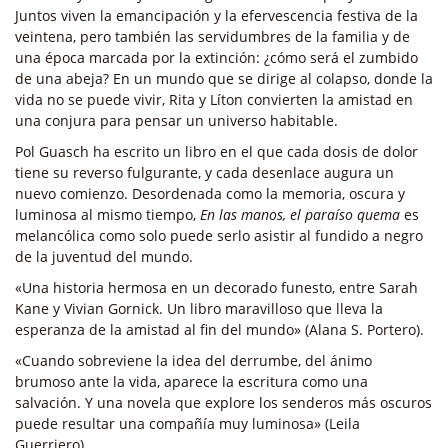
Juntos viven la emancipación y la efervescencia festiva de la
veintena, pero también las servidumbres de la familia y de
una época marcada por la extinción: ¿cómo será el zumbido
de una abeja? En un mundo que se dirige al colapso, donde la
vida no se puede vivir, Rita y Líton convierten la amistad en
una conjura para pensar un universo habitable.
Pol Guasch ha escrito un libro en el que cada dosis de dolor
tiene su reverso fulgurante, y cada desenlace augura un
nuevo comienzo. Desordenada como la memoria, oscura y
luminosa al mismo tiempo,
En las manos, el paraíso quema
es
melancólica como solo puede serlo asistir al fundido a negro
de la juventud del mundo.
«Una historia hermosa en un decorado funesto, entre Sarah
Kane y Vivian Gornick. Un libro maravilloso que lleva la
esperanza de la amistad al fin del mundo» (Alana S. Portero).
«Cuando sobreviene la idea del derrumbe, del ánimo
brumoso ante la vida, aparece la escritura como una
salvación. Y una novela que explore los senderos más oscuros
puede resultar una compañía muy luminosa» (Leila
Guerriero).