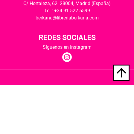
C/ Hortaleza, 62. 28004, Madrid (España)
Tel.: +34 91 522 5599
berkana@libreriaberkana.com
REDES SOCIALES
Síguenos en Instagram
Quiénes somos
Condiciones de envío
Política de privacidad
Política de cookies