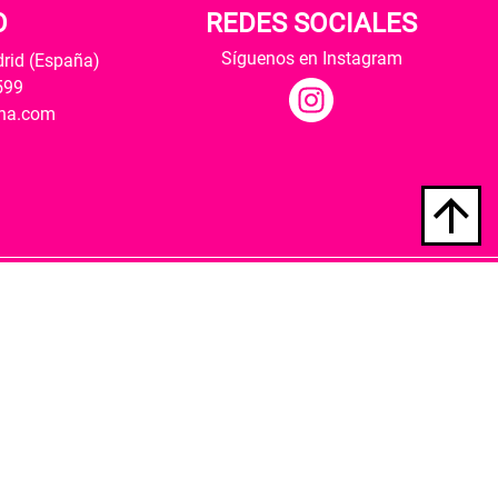
O
REDES SOCIALES
Síguenos en Instagram
drid (España)
599
ana.com
Hospedaje y desarrollo
ultural y modernización de las librerías.