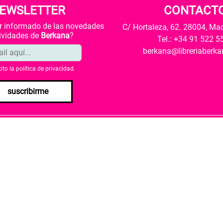
EWSLETTER
CONTACT
ar informado de las novedades
C/ Hortaleza, 62. 28004, Ma
tividades de
Berkana
?
Tel.: +34 91 522 5
berkana@libreriaberk
pto la
política de privacidad
.
suscribirme
envío
Política de privacidad
Política de cookies
rio de Cultura y Deporte una subvención para la revalorización c