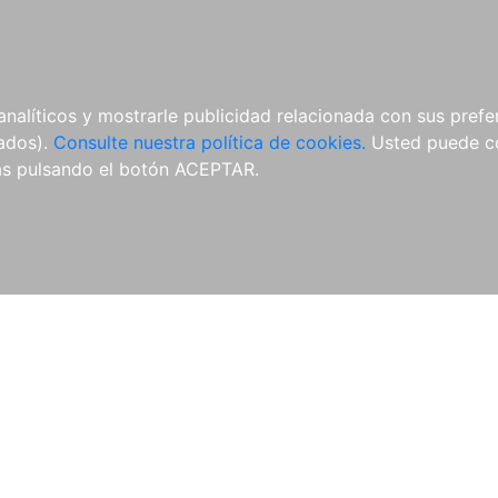
ÍCULAS
MERCHANDISING
NOTICIAS
EDITORIAL EGALES
analíticos y mostrarle publicidad relacionada con sus prefer
tados).
Consulte nuestra política de cookies.
Usted puede co
s pulsando el botón ACEPTAR.