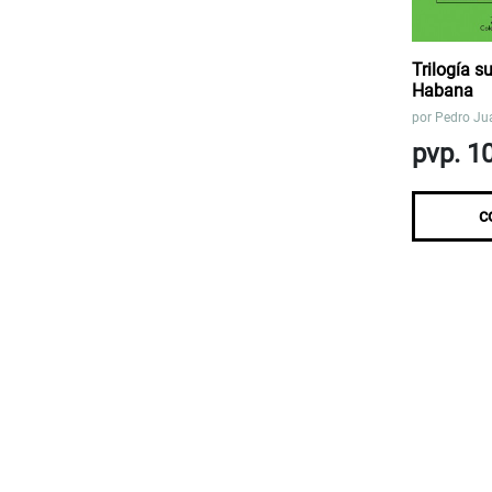
Trilogía s
Habana
por
Pedro Jua
pvp. 1
c