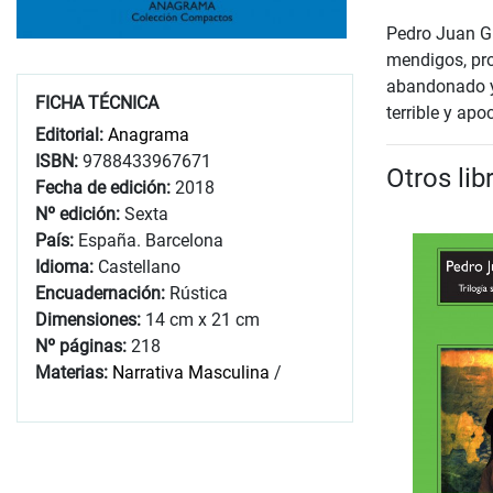
Pedro Juan Gu
mendigos, pros
abandonado y 
FICHA TÉCNICA
terrible y apoc
Editorial:
Anagrama
ISBN:
9788433967671
Otros lib
Fecha de edición:
2018
Nº edición:
Sexta
País:
España. Barcelona
Idioma:
Castellano
Encuadernación:
Rústica
Dimensiones:
14 cm x 21 cm
Nº páginas:
218
Materias:
Narrativa Masculina
/