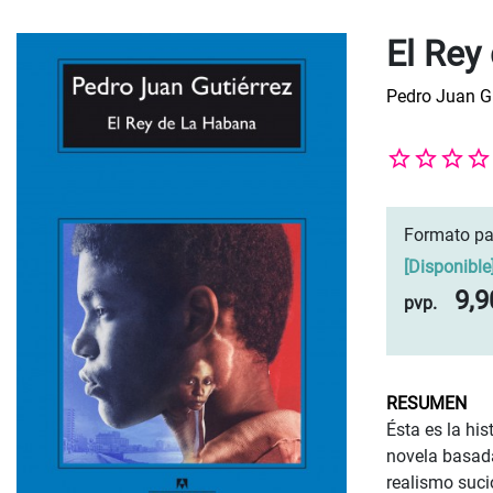
El Rey
Pedro Juan Gu
Formato pa
[
Disponible
9,9
pvp.
RESUMEN
Ésta es la hi
novela basada
realismo suci