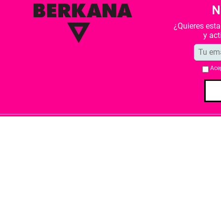
N
¿Quieres est
y ac
Ace
Quiénes somos
Condiciones de 
Librería Berkana ha recibido del Ministe