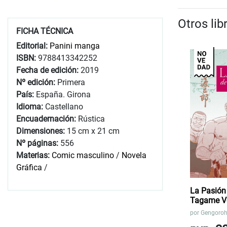
Otros li
FICHA TÉCNICA
Editorial:
Panini manga
ISBN:
9788413342252
Fecha de edición:
2019
Nº edición:
Primera
País:
España. Girona
Idioma:
Castellano
Encuadernación:
Rústica
Dimensiones:
15 cm x 21 cm
Nº páginas:
556
Materias:
Comic masculino
/
Novela
Gráfica
/
La Pasión
Tagame Vol
por
Gengoro