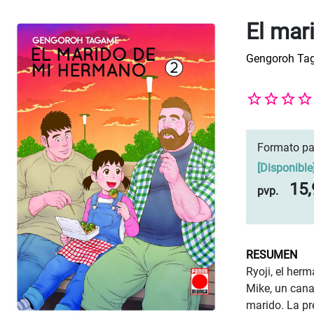
El mar
Gengoroh Ta
Formato pa
[
Disponible
15,
pvp.
RESUMEN
Ryoji, el her
Mike, un cana
marido. La pr