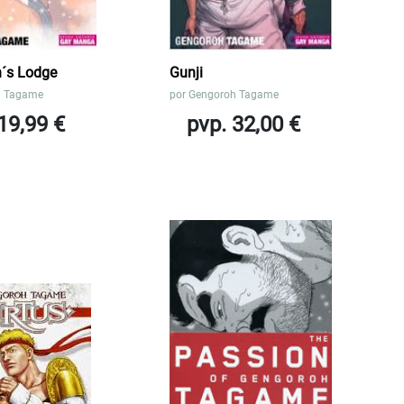
´s Lodge
Gunji
h Tagame
por
Gengoroh Tagame
19,99 €
pvp. 32,00 €