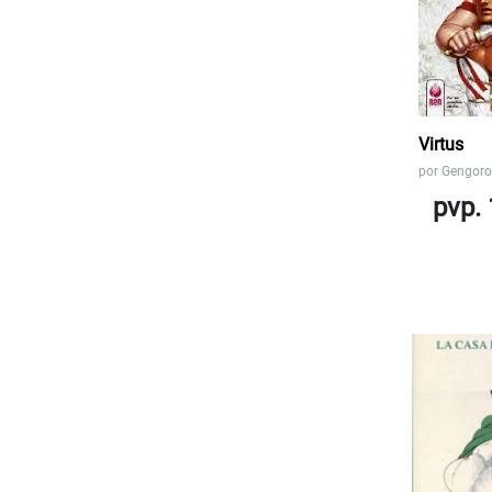
Virtus
por
Gengor
pvp. 