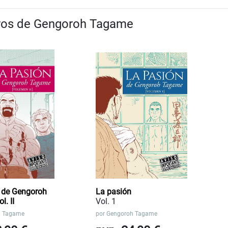
bros de Gengoroh Tagame
 de Gengoroh
La pasión
. II
Vol. 1
h Tagame
por
Gengoroh Tagame