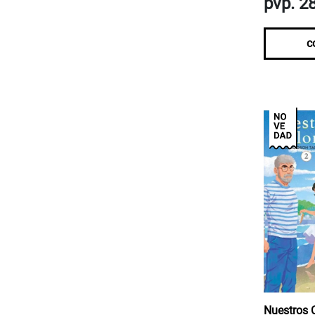
pvp. 2
c
Nuestros C