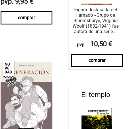
pvp. 9,95 €
Figura destacada del
llamado «Grupo de
comprar
Bloomsbury», Virginia
Woolf (1882-1941) fue
autora de una serie ...
10,50 €
pvp.
comprar
El templo