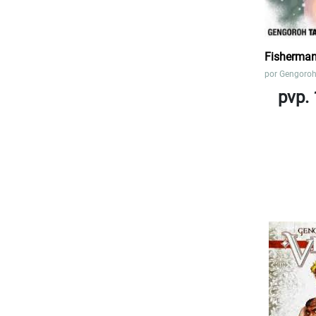
Fisherman
por
Gengoro
pvp. 