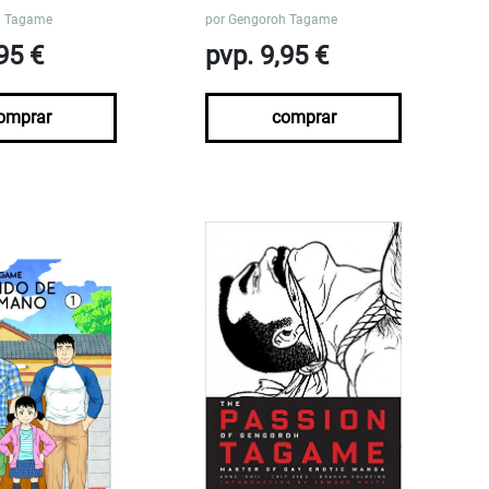
h Tagame
por
Gengoroh Tagame
95 €
pvp. 9,95 €
omprar
comprar