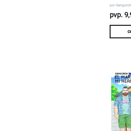
por
Gengoro
pvp. 9,
c