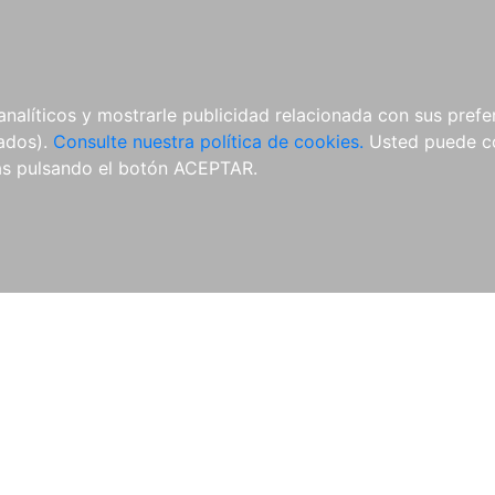
ÍCULAS
MERCHANDISING
NOTICIAS
EDITORIAL EGALES
analíticos y mostrarle publicidad relacionada con sus prefer
tados).
Consulte nuestra política de cookies.
Usted puede co
s pulsando el botón ACEPTAR.