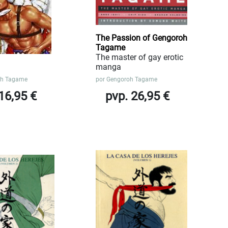
The Passion of Gengoroh
Tagame
The master of gay erotic
manga
oh Tagame
por
Gengoroh Tagame
16,95 €
pvp. 26,95 €