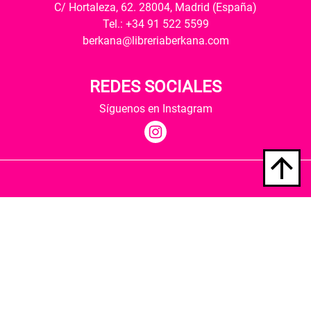
C/ Hortaleza, 62. 28004, Madrid (España)
Tel.: +34 91 522 5599
berkana@libreriaberkana.com
REDES SOCIALES
Síguenos en Instagram
Quiénes somos
Condiciones de envío
Política de privacidad
Política de cookies