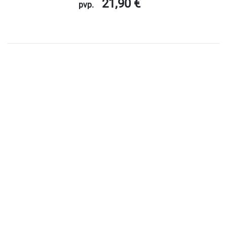
21,90 €
pvp.