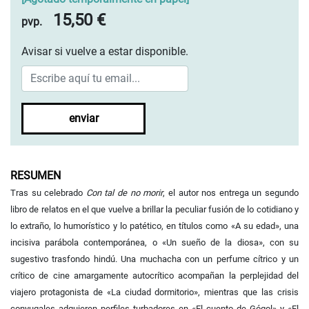
15,50 €
pvp.
Avisar si vuelve a estar disponible.
enviar
RESUMEN
Tras su celebrado
Con tal de no morir
, el autor nos entrega un segundo
libro de relatos en el que vuelve a brillar la peculiar fusión de lo cotidiano y
lo extraño, lo humorístico y lo patético, en títulos como «A su edad», una
incisiva parábola contemporánea, o «Un sueño de la diosa», con su
sugestivo trasfondo hindú. Una muchacha con un perfume cítrico y un
crítico de cine amargamente autocrítico acompañan la perplejidad del
viajero protagonista de «La ciudad dormitorio», mientras que las crisis
conyugales adquieren perfiles turbadores en «El cuento de Gógol» y «El