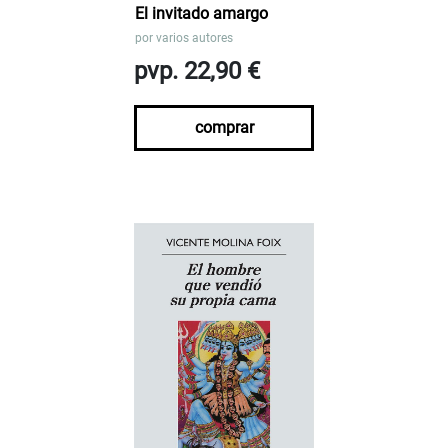
El invitado amargo
por
varios autores
pvp. 22,90 €
comprar