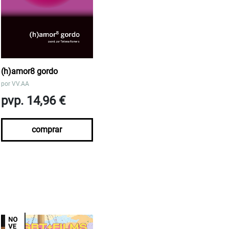
(h)amor8 gordo
por
VV.AA
pvp. 14,96 €
comprar