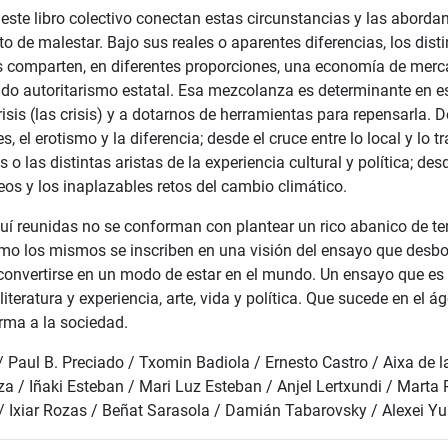
 este libro colectivo conectan estas circunstancias y las abord
o de malestar. Bajo sus reales o aparentes diferencias, los dis
s comparten, en diferentes proporciones, una economía de mer
do autoritarismo estatal. Esa mezcolanza es determinante en e
crisis (las crisis) y a dotarnos de herramientas para repensarla.
s, el erotismo y la diferencia; desde el cruce entre lo local y lo 
 o las distintas aristas de la experiencia cultural y política; desd
s y los inaplazables retos del cambio climático.
uí reunidas no se conforman con plantear un rico abanico de t
o los mismos se inscriben en una visión del ensayo que desbo
 convertirse en un modo de estar en el mundo. Un ensayo que es t
iteratura y experiencia, arte, vida y política. Que sucede en el á
arma a la sociedad.
/ Paul B. Preciado / Txomin Badiola / Ernesto Castro / Aixa de l
za / Iñaki Esteban / Mari Luz Esteban / Anjel Lertxundi / Marta
 Ixiar Rozas / Beñat Sarasola / Damián Tabarovsky / Alexei Y