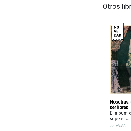
Otros li
Nosotras,
ser libres
El álbum d
supersical
por
VV.AA