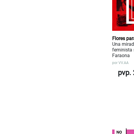
Flores par
Una mirad
feminista 
Faraona
por
VV.AA
pvp. 