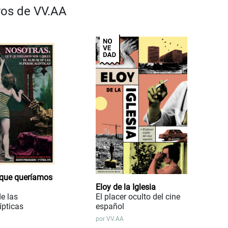
bros de VV.AA
 que queríamos
Eloy de la Iglesia
e las
El placer oculto del cine
ípticas
español
por
VV.AA