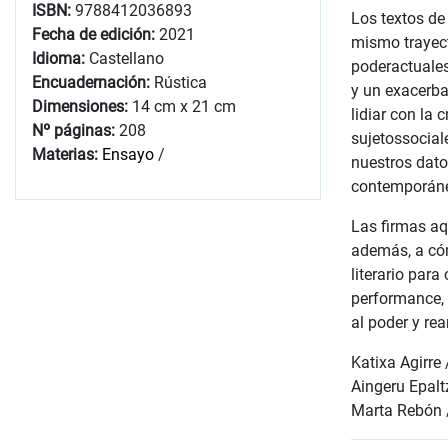
ISBN:
9788412036893
Los textos de
Fecha de edición:
2021
mismo trayect
Idioma:
Castellano
poderactuale
Encuadernación:
Rústica
y un exacerba
Dimensiones:
14 cm x 21 cm
lidiar con la 
Nº páginas:
208
sujetossociale
Materias:
Ensayo
/
nuestros datos
contemporáneo
Las firmas aq
además, a cóm
literario para
performance, l
al poder y re
Katixa Agirre 
Aingeru Epalt
Marta Rebón /