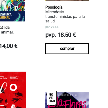
Posología
Microdosis
transfeministas para la
salud
cálida
por
VV.AA
 animal.
pvp. 18,50 €
14,00 €
comprar