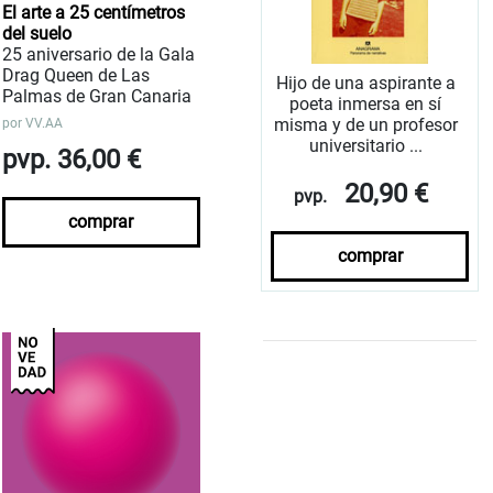
El arte a 25 centímetros
del suelo
25 aniversario de la Gala
Drag Queen de Las
Hijo de una aspirante a
Palmas de Gran Canaria
poeta inmersa en sí
misma y de un profesor
por
VV.AA
universitario ...
pvp. 36,00 €
20,90 €
pvp.
comprar
comprar