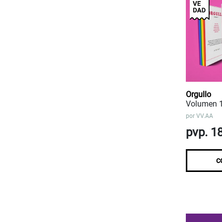
Orgullo
Volumen 
por
VV.AA
pvp. 1
c