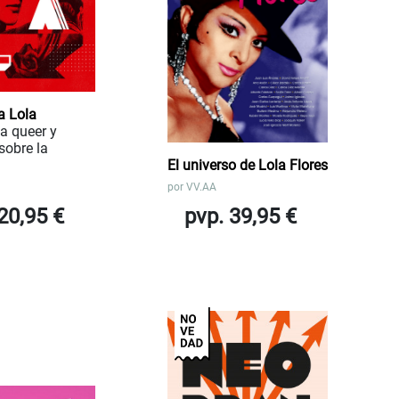
a Lola
a queer y
sobre la
El universo de Lola Flores
por
VV.AA
20,95 €
pvp. 39,95 €