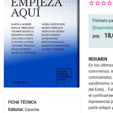
Formato pa
[
Disponible
18,
pvp.
RESUMEN
En los último
convivimos: e
colonialismo, 
sandinismo, l
del Este)… Fa
el confinamie
lopresencial 
FICHA TÉCNICA
parte solapó 
Editorial:
Caniche