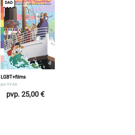
LGBT+films
por
VV.AA
pvp. 25,00 €