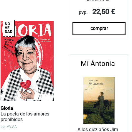
22,50 €
pvp.
comprar
Mi Ántonia
Gloria
La poeta de los amores
prohibidos
por
VV.AA
A los diez años Jim