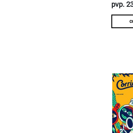
pvp. 2
c