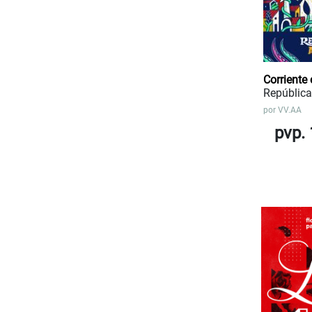
Corriente 
República
por
VV.AA
pvp. 