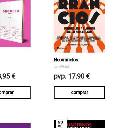
1
Neorrancios
por
VV.AA
8,95 €
pvp. 17,90 €
omprar
comprar