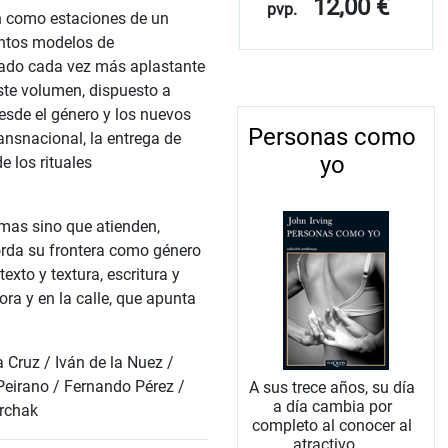
12,00 €
pvp.
an como estaciones de un
tintos modelos de
cado cada vez más aplastante
ste volumen, dispuesto a
 Desde el género y los nuevos
Personas como
transnacional, la entrega de
yo
e los rituales
emas sino que atienden,
rda su frontera como género
exto y textura, escritura y
gora y en la calle, que apunta
a Cruz / Iván de la Nuez /
 Peirano / Fernando Pérez /
A sus trece años, su día
a día cambia por
urchak
completo al conocer al
atractivo ...