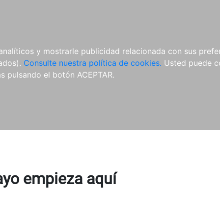
ÍCULAS
MERCHANDISING
NOTICIAS
EDITORIAL EGALES
analíticos y mostrarle publicidad relacionada con sus prefer
tados).
Consulte nuestra política de cookies.
Usted puede co
s pulsando el botón ACEPTAR.
ayo empieza aquí