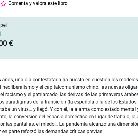
Comenta y valora este libro
pel
]
00 €
s años, una ola contestataria ha puesto en cuestión los modelos
l neoliberalismo y el capitalcomunismo chino, las nuevas oligar
el racismo y el patriarcado, las derivas de las primaveras árabes
os paradigmas de la transición (la española o la de los Estado
ltaba un virus… y llegó. Y con él, la alarma como estado menta
nto, la conversión del espacio doméstico en lugar de trabajo, la 
por las pantallas, el miedo… La pandemia alcanzó una dimensi
y en parte reforzó las demandas críticas previas.