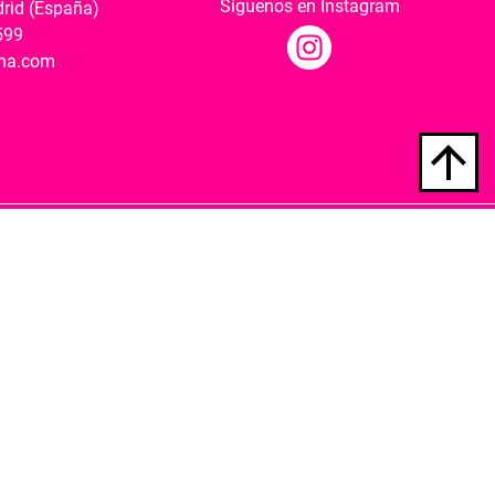
Síguenos en Instagram
drid (España)
599
ana.com
Hospedaje y desarrollo
ultural y modernización de las librerías.