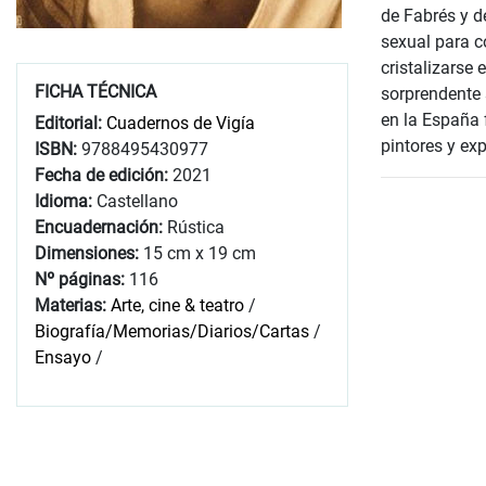
de Fabrés y d
sexual para c
cristalizarse
FICHA TÉCNICA
sorprendente s
en la España 
Editorial:
Cuadernos de Vigía
pintores y ex
ISBN:
9788495430977
Fecha de edición:
2021
Idioma:
Castellano
Encuadernación:
Rústica
Dimensiones:
15 cm x 19 cm
Nº páginas:
116
Materias:
Arte, cine & teatro
/
Biografía/Memorias/Diarios/Cartas
/
Ensayo
/