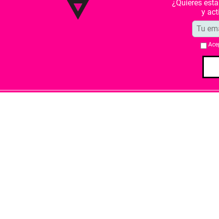
¿Quieres est
y ac
Ace
Quiénes somos
Condiciones de 
Librería Berkana ha recibido del Ministe