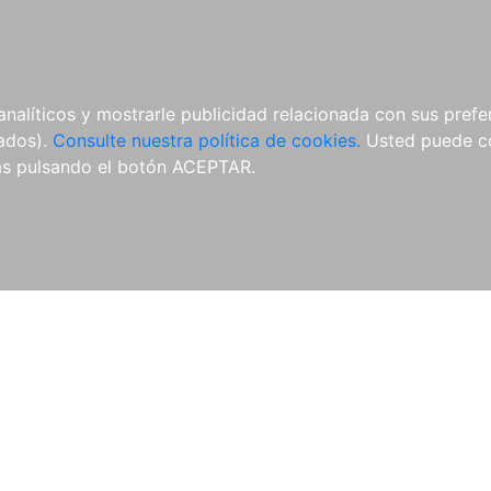
ÍCULAS
MERCHANDISING
NOTICIAS
EDITORIAL EGALES
analíticos y mostrarle publicidad relacionada con sus prefer
tados).
Consulte nuestra política de cookies.
Usted puede co
s pulsando el botón ACEPTAR.