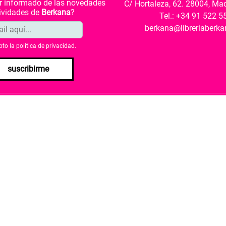
ar informado de las novedades
C/ Hortaleza, 62. 28004, Ma
tividades de
Berkana
?
Tel.: +34 91 522 5
berkana@libreriaberk
pto la
política de privacidad
.
suscribirme
envío
Política de privacidad
Política de cookies
rio de Cultura y Deporte una subvención para la revalorización c