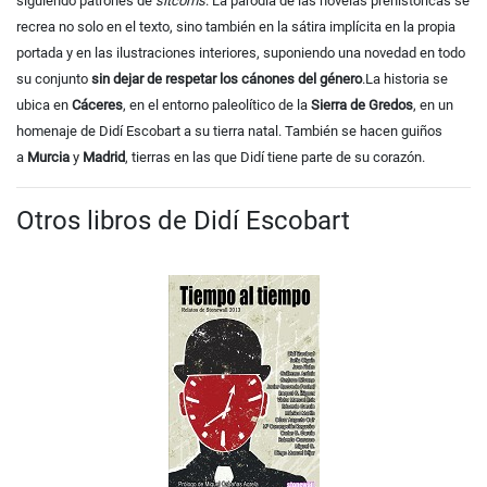
siguiendo patrones de
sitcoms
. La parodia de las novelas prehistóricas se
recrea no solo en el texto, sino también en la sátira implícita en la propia
portada y en las ilustraciones interiores, suponiendo una novedad en todo
su conjunto
sin dejar de respetar los cánones del género
.
La historia se
ubica en
Cáceres
, en el entorno paleolítico de la
Sierra de Gredos
, en un
homenaje de Didí Escobart a su tierra natal. También se hacen guiños
a
Murcia
y
Madrid
, tierras en las que Didí tiene parte de su corazón.
Otros libros de Didí Escobart