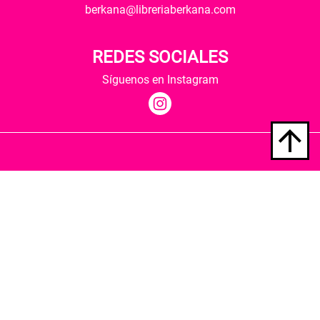
berkana@libreriaberkana.com
REDES SOCIALES
Síguenos en Instagram
Quiénes somos
Condiciones de envío
Política de privacidad
Política de cookies
Hospedaje y desarrollo