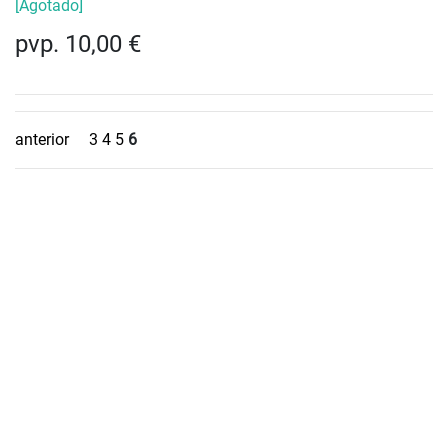
[Agotado]
pvp. 10,00 €
anterior
3
4
5
6