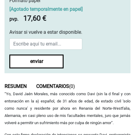
Formato papel
[
Agotado temporalmente en papel
]
17,60 €
pvp.
Avisar si vuelve a estar disponible.
enviar
RESUMEN
COMENTARIOS
(0)
“Yo, David Jaén Morales, más conocido como Davi (sin la d
final y con
entonación en la a) español, de 31 años de edad, de estado civil
‘solo
como nunca’ y residente por ahora en Renania del Norte-Westfalia,
Alemania, en casi pleno uso de mis facultades mentales, juro que jamás
volveré
a permitir un sufrimiento más por culpa de ningún amor”.
Con esta firme declaración de intenciones se presenta Davi,
protagonista