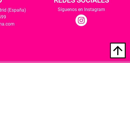
O
REDES SOCIALES
Síguenos en Instagram
drid (España)
599
ana.com
Hospedaje y desarrollo
ultural y modernización de las librerías.