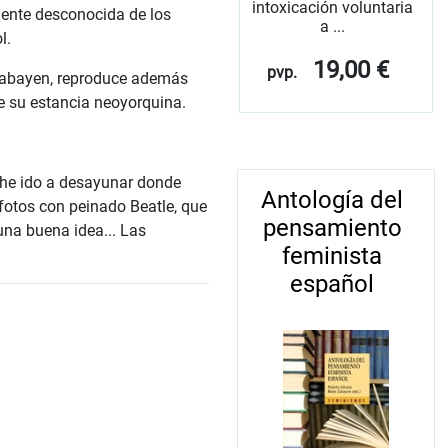
intoxicación voluntaria
mente desconocida de los
a ...
l.
19,00 €
pvp.
 Labayen, reproduce además
e su estancia neoyorquina.
 he ido a desayunar donde
Antología del
fotos con peinado Beatle, que
pensamiento
una buena idea... Las
feminista
español