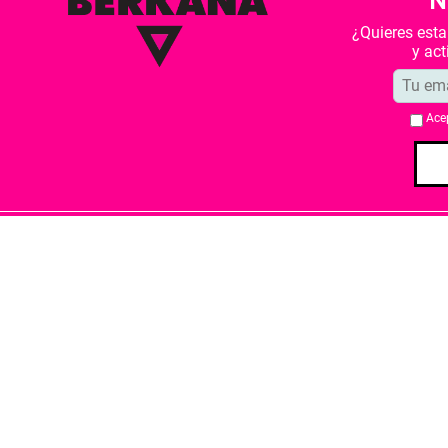
N
¿Quieres est
y ac
Ace
Quiénes somos
Condiciones de 
Librería Berkana ha recibido del Ministe