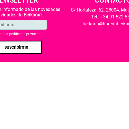
EWSLETTER
CONTACT
ar informado de las novedades
C/ Hortaleza, 62. 28004, Ma
tividades de
Berkana
?
Tel.: +34 91 522 5
berkana@libreriaberk
pto la
política de privacidad
.
suscribirme
envío
Política de privacidad
Política de cookies
rio de Cultura y Deporte una subvención para la revalorización c