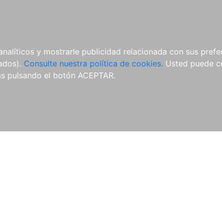
ÍCULAS
MERCHANDISING
NOTICIAS
EDITORIAL EGALES
analíticos y mostrarle publicidad relacionada con sus prefer
tados).
Consulte nuestra política de cookies.
Usted puede co
s pulsando el botón ACEPTAR.