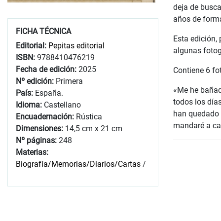
deja de busca
años de formac
FICHA TÉCNICA
Esta edición
Editorial:
Pepitas editorial
algunas fotog
ISBN:
9788410476219
Fecha de edición:
2025
Contiene 6 fo
Nº edición:
Primera
«Me he bañado
País:
España.
todos los día
Idioma:
Castellano
han quedado i
Encuadernación:
Rústica
mandaré a ca
Dimensiones:
14,5 cm x 21 cm
Nº páginas:
248
Materias:
Biografía/Memorias/Diarios/Cartas
/