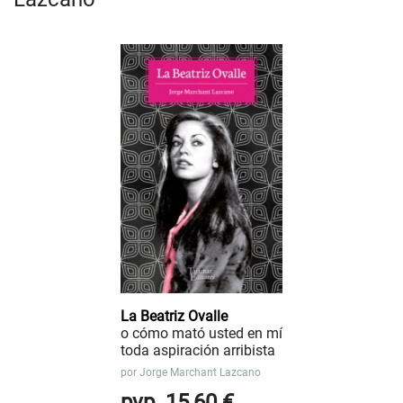
La Beatriz Ovalle
o cómo mató usted en mí
toda aspiración arribista
por
Jorge Marchant Lazcano
pvp. 15,60 €