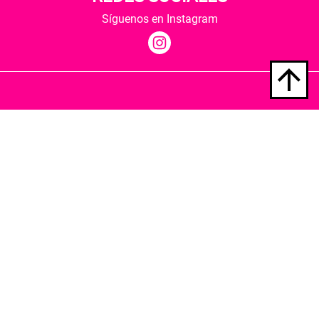
Síguenos en Instagram
Quiénes somos
Condiciones de envío
Política de privacidad
Política de cookies
Hospedaje y desarrollo
Librería Berkana ha recibido del Ministerio de
Cultura y Deporte una subvención para la
revalorización cultural y modernización de las