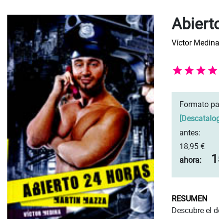
Abiert
Víctor Medin
Formato pa
[
Descatalo
antes:
18,95 €
1
ahora:
RESUMEN
Descubre el d