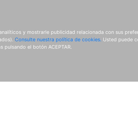
ÍCULAS
MERCHANDISING
NOTICIAS
EDITORIAL EGALES
analíticos y mostrarle publicidad relacionada con sus prefer
tados).
Consulte nuestra política de cookies.
Usted puede co
s pulsando el botón ACEPTAR.