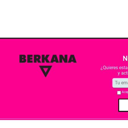
N
¿Quieres est
y ac
Ace