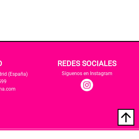
O
REDES SOCIALES
Síguenos en Instagram
drid (España)
599
ana.com