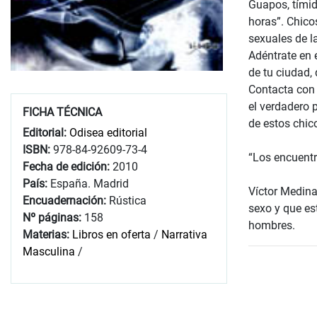
Guapos, tímid
horas”. Chico
sexuales de l
Adéntrate en 
de tu ciudad,
Contacta con 
el verdadero 
FICHA TÉCNICA
de estos chic
Editorial:
Odisea editorial
ISBN:
978-84-92609-73-4
“Los encuent
Fecha de edición:
2010
País:
España. Madrid
Víctor Medina
Encuadernación:
Rústica
sexo y que es
Nº páginas:
158
hombres.
Materias:
Libros en oferta
/
Narrativa
Masculina
/