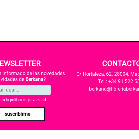
EWSLETTER
CONTACT
ar informado de las novedades
C/ Hortaleza, 62. 28004, Ma
tividades de
Berkana
?
Tel.: +34 91 522 5
berkana@libreriaberk
pto la
política de privacidad
.
suscribirme